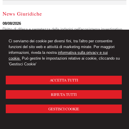
News Giuridiche
08/08/2026
Diritto di difesa e segretezza delle indagini nell'ecosistema investigativo
digitale
Ci serviamo dei cookie per diversi fini, tra l'altro per consentire
07/08/2026
funzioni del sito web e attività di marketing mirate. Per maggiori
Volo in ritardo o cancellato: la pronuncia del Giudice di Pace di Venezia
informazioni, riveda la nostra
informativa sulla privacy e sui
07/08/2026
cookie.
Può gestire le impostazioni relative ai cookie, cliccando su
AI Act: ok definitivo ai decreti su governance e attività di polizia. Il Cdm
'Gestisci Cookie'
vara la riforma del sistema 231
ACCETTA TUTTI
Studio Legale Ferreri
20900 MONZA Via San Martino n. 5
-
20122
RIFIUTA TUTTI
MILANO Via Borgogna n. 5
© 2026 Copyright Studio Legale Associato Ferreri. Tutti i diritti riservati | P.IVA
GESTISCI COOKIE
13908110961 |
Gestisci Cookie
-
Sitemap
-
Privacy
-
Cookie Policy
-
Credits