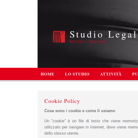
Studio Legal
MONZA - MILANO
HOME
LO STUDIO
ATTIVITÀ
PU
Cookie Policy
Cosa sono i cookie e come li usiamo
Un “
cookie”
è un file di testo che viene memorizz
utilizzato per navigare in Internet, dove viene memo
dello stesso utente.