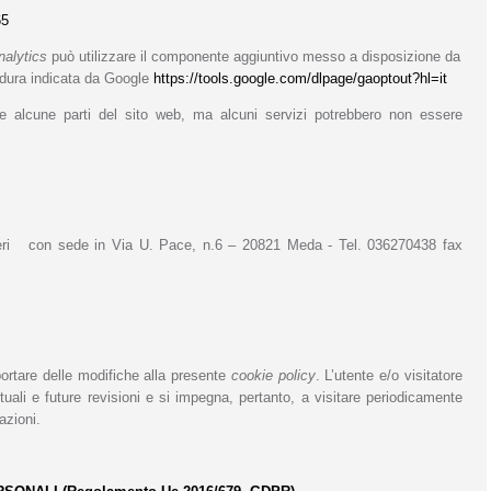
65
nalytics
può utilizzare il componente aggiuntivo messo a disposizione da
dura
indicata da Google
https://tools.google.com/dlpage/gaoptout?hl=it
are alcune parti del sito web, ma alcuni servizi potrebbero non essere
rreri con sede in Via U. Pace, n.6 – 20821 Meda - Tel. 036270438 fax
pportare delle modifiche alla presente
cookie policy
. L’utente e/o visitatore
tuali e future revisioni e si impegna, pertanto, a visitare periodicamente
azioni.