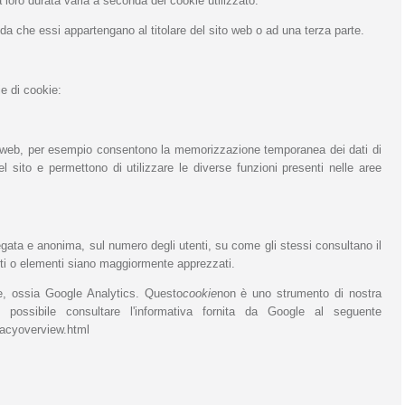
 loro durata varia a seconda del cookie utilizzato.
da che essi appartengano al titolare del sito web o ad una terza parte.
ie di cookie:
o web, per esempio consentono la memorizzazione temporanea dei dati di
el sito e permettono di utilizzare le diverse funzioni presenti nelle aree
regata e anonima, sul numero degli utenti, su come gli stessi consultano il
arti o elementi siano maggiormente apprezzati.
te, ossia Google Analytics. Questo
cookie
non è uno strumento di nostra
 è possibile consultare l'informativa fornita da Google al seguente
rivacyoverview.html