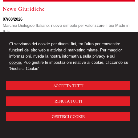
News Giuridiche
07/08/2026
Marchio Biologico Italiano: nuovo simbolo per valorizzare il bio Made in
Italy
07/08/2026
Ci serviamo dei cookie per diversi fini, tra l'altro per consentire
AI Act: ok definitivo ai decreti su governance e attività di polizia. Il Cdm
funzioni del sito web e attività di marketing mirate. Per maggiori
vara la riforma del sistema 231
informazioni, riveda la nostra
informativa sulla privacy e sui
07/08/2026
cookie.
Può gestire le impostazioni relative ai cookie, cliccando su
Volo in ritardo o cancellato: la pronuncia del Giudice di Pace di Venezia
'Gestisci Cookie'
ACCETTA TUTTI
Studio Legale Ferreri
20900 MONZA Via San Martino n. 5
-
20122
MILANO Via Borgogna n. 5
RIFIUTA TUTTI
© 2026 Copyright Studio Legale Associato Ferreri. Tutti i diritti riservati | P.IVA
13908110961 |
Gestisci Cookie
-
Sitemap
-
Privacy
-
Cookie Policy
-
Credits
GESTISCI COOKIE